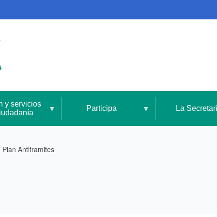
n y servicios
Participa
La Secretar
ciudadanía
Plan Antitramites