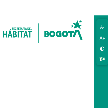
A-
A+