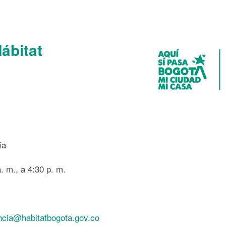
Hábitat
ia
. m., a 4:30 p. m.
ncia@habitatbogota.gov.co