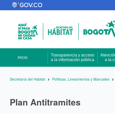
Pasar
al
contenido
principal
Transparencia y acceso
Atenció
Inicio
a la información pública
a la 
Ruta
Secretaría del Habitat
Políticas, Lineamientos y Manuales
de
navegación
Plan Antitramites