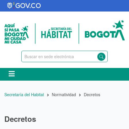
Pasar
al
contenido
principal
Ruta
Secretaría del Habitat
Normatividad
Decretos
de
navegación
Decretos