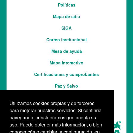
Menú
Políticas
del
Mapa de sitio
pie
SIGA
Correo institucional
Mesa de ayuda
Mapa Interactivo
Services
Certificaciones y comprobantes
Paz y Salvo
Utilizamos cookies propias y de terceros
para mejorar nuestros servicios. Si continúa
navegando, consideramos que acepta su
uso. Puede obtener más información, o bien
conocer cómo cambiar la configuración, en