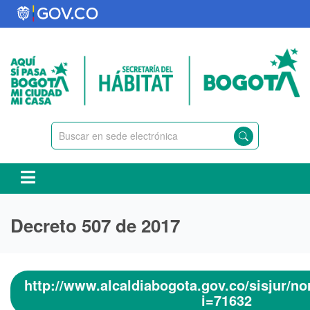
Pasar
al
contenido
principal
Decreto 507 de 2017
http://www.alcaldiabogota.gov.co/sisjur/n
i=71632