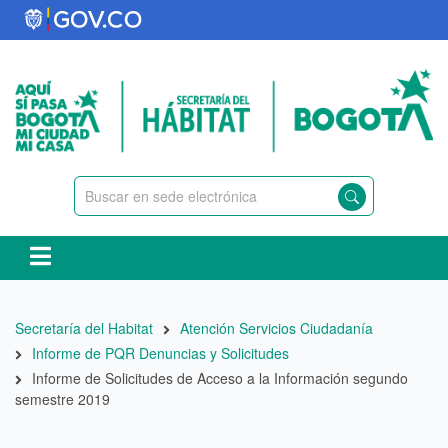
Pasar
al
contenido
principal
Ruta
Secretaría del Habitat
Atención Servicios Ciudadanía
de
Informe de PQR Denuncias y Solicitudes
navegación
Informe de Solicitudes de Acceso a la Información segundo
semestre 2019